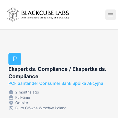
Jobs in Generative AI, Automation & Virtual Technologies
Ope
P
Ekspert ds. Compliance / Ekspertka ds.
Compliance
PCF Santander Consumer Bank Spólka Akcyjna
2 months ago
Full-time
On-site
Biuro Główne Wrocław Poland