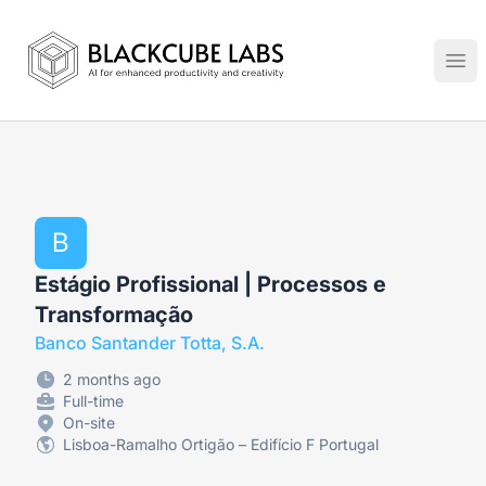
Jobs in Generative AI, Automation & Virtual Technologies
Ope
B
Estágio Profissional | Processos e
Transformação
Banco Santander Totta, S.A.
2 months ago
Full-time
On-site
Lisboa-Ramalho Ortigão – Edifício F Portugal