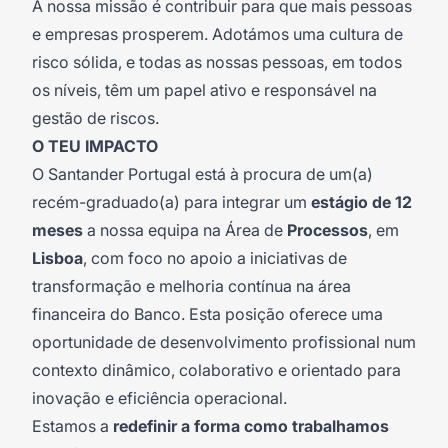
A nossa miss
ã
o
é
contribuir para que mais pessoas
e empresas prosperem. Adot
á
mos uma cultura de
risco s
ó
lida, e todas as nossas pessoas, em todos
os n
í
veis, t
ê
m um papel ativo e respons
á
vel na
gest
ã
o de riscos.
O TEU IMPACTO
O Santander Portugal está à procura de um(a)
recém-graduado(a) para integrar um
estágio de 12
meses
a nossa equipa na Área de
Processos
, em
Lisboa
, com foco no apoio a iniciativas de
transformação e melhoria contínua na área
financeira do Banco. Esta posição oferece uma
oportunidade de desenvolvimento profissional num
contexto dinâmico, colaborativo e orientado para
inovação e eficiência operacional.
Estamos a
redefinir a forma como trabalhamos