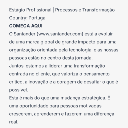
Estágio Profissional | Processos e Transformação
Country: Portugal
COMEÇA AQUI
O Santander (
www.santander.com
) est
á
a evoluir
de uma marca global de grande impacto para uma
organiza
çã
o orientada pela tecnologia, e as nossas
pessoas est
ã
o no centro desta jornada.
Juntos, estamos a liderar uma transforma
çã
o
centrada no cliente, que valoriza o pensamento
cr
í
tico, a inova
çã
o e a coragem de desafiar o que
é
poss
í
vel.
Esta
é
mais do que uma mudan
ç
a estrat
é
gica.
É
uma oportunidade para pessoas motivadas
crescerem, aprenderem e fazerem uma diferen
ç
a
real.