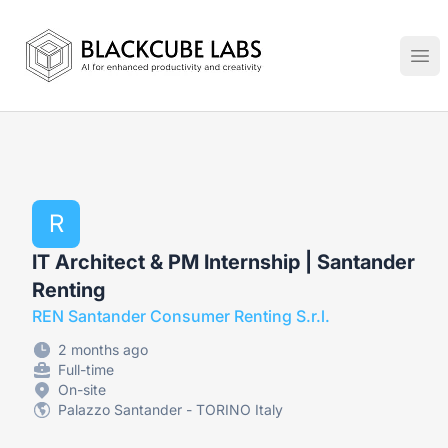
Jobs in Generative AI, Automation & Virtual Technologies
Ope
R
IT Architect & PM Internship | Santander
Renting
REN Santander Consumer Renting S.r.l.
2 months ago
Full-time
On-site
Palazzo Santander - TORINO Italy